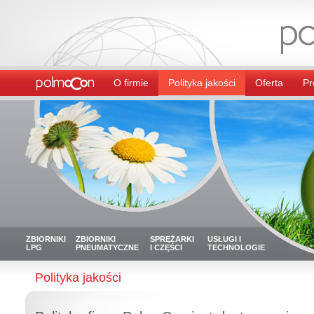
O firmie
Polityka jakości
Oferta
Pr
ZBIORNIKI
ZBIORNIKI
SPRĘŻARKI
USŁUGI I
LPG
PNEUMATYCZNE
I CZĘŚCI
TECHNOLOGIE
Polityka jakości