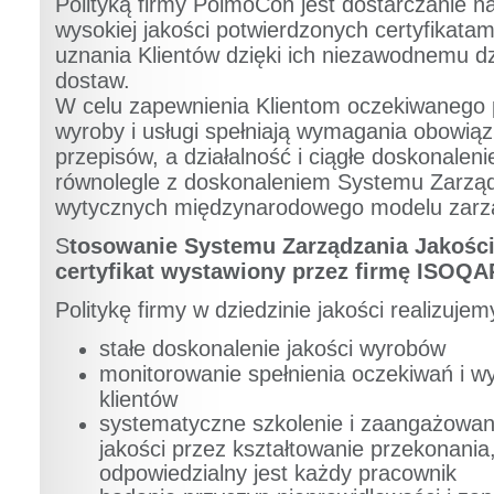
Polityką firmy PolmoCon jest dostarczanie 
wysokiej jakości potwierdzonych certyfikata
uznania Klientów dzięki ich niezawodnemu dz
dostaw.
W celu zapewnienia Klientom oczekiwanego 
wyroby i usługi spełniają wymagania obowiąz
przepisów, a działalność i ciągłe doskonalen
równolegle z doskonaleniem Systemu Zarząd
wytycznych międzynarodowego modelu zar
S
tosowanie Systemu Zarządzania Jakości
certyfikat wystawiony przez firmę ISOQA
Politykę firmy w dziedzinie jakości realizujem
stałe doskonalenie jakości wyrobów
monitorowanie spełnienia oczekiwań i 
klientów
systematyczne szkolenie i zaangażowanie
jakości przez kształtowanie przekonania
odpowiedzialny jest każdy pracownik