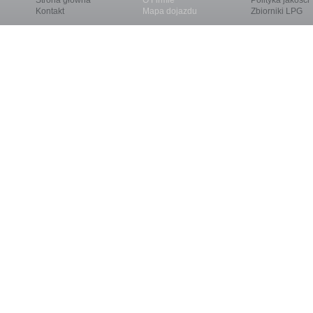
Strona główna
O Firmie
Polityka jakości
Kontakt
Mapa dojazdu
Zbiorniki LPG