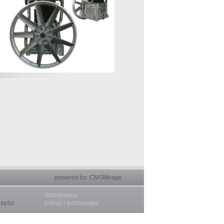
powered by:
CMSMirage
Współpraca
części
Usługi i technologie