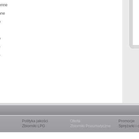
enne
nne
e
e
e
e
Polityka jakości
Oferta
Promocje
Zbiorniki LPG
Zbiorniki Pneumatyczne
Sprężarki i 