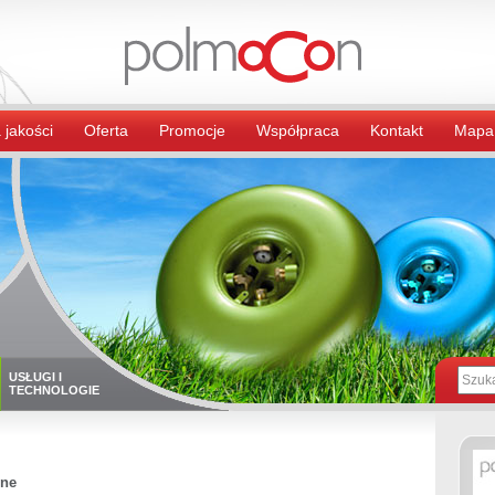
 jakości
Oferta
Promocje
Współpraca
Kontakt
Mapa
USŁUGI I
TECHNOLOGIE
nne