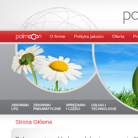
O firmie
Polityka jakości
Oferta
Pr
ZBIORNIKI
ZBIORNIKI
SPRĘŻARKI
USŁUGI I
LPG
PNEUMATYCZNE
I CZĘŚCI
TECHNOLOGIE
Strona Główna