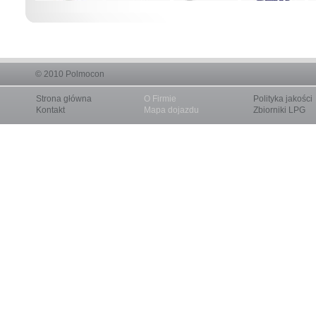
© 2010
Polmocon
Strona główna
O Firmie
Polityka jakości
Kontakt
Mapa dojazdu
Zbiorniki LPG