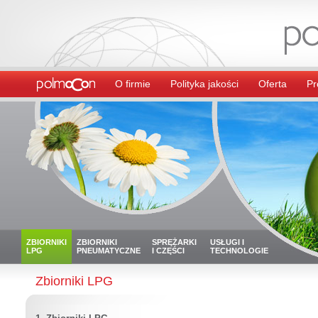
O firmie
Polityka jakości
Oferta
Pr
ZBIORNIKI
ZBIORNIKI
SPRĘŻARKI
USŁUGI I
LPG
PNEUMATYCZNE
I CZĘŚCI
TECHNOLOGIE
Zbiorniki LPG